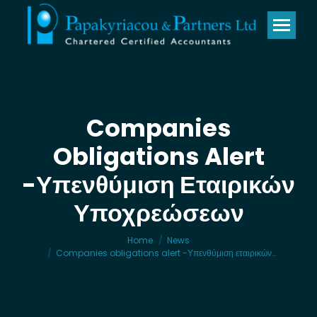
Companies
Obligations Alert
-Υπενθύμιση Εταιρικών
You are here:
Υποχρεώσεων
Home
News
Companies obligations alert -Υπενθύμιση εταιρικών…