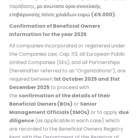
παράβασης,
με ανώτατο όριο συνολικής
επιβάρυνσης πέντε χιλιάδων ευρώ (€5.000).
Confirmation of Beneficial Owners
Information for the year 2025
Αll companies incorporated or registered under
the Companies Law, Cap. 113, all European Public
Limited Companies (SEs), and all Partnerships
(hereinafter referred to as “Organizations”), are
required between
1st October 2025 and 31st
December 2025
to proceed with
the
confirmation of the details of their
Beneficial Owners (BOs)
or
Senior
Management Officials (SMOs)
or to apply
due
diligence
(as applicable in each case) which
are recorded to the Beneficial Owners Registry
kept with the Department of the Registrar of