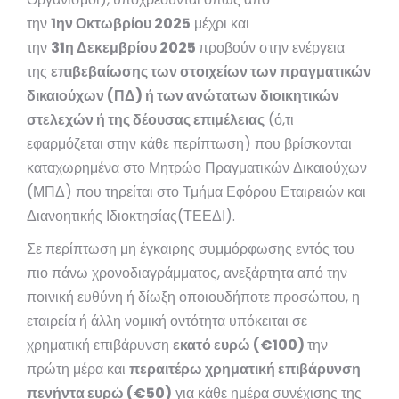
την
1ην Οκτωβρίου 2025
μέχρι και
την
31η Δεκεμβρίου 2025
προβούν στην ενέργεια
της
επιβεβαίωσης των στοιχείων των πραγματικών
δικαιούχων (ΠΔ) ή των ανώτατων διοικητικών
στελεχών ή της δέουσας επιμέλειας
(ό,τι
εφαρμόζεται στην κάθε περίπτωση) που βρίσκονται
καταχωρημένα στο Μητρώο Πραγματικών Δικαιούχων
(ΜΠΔ) που τηρείται στο Τμήμα Εφόρου Εταιρειών και
Διανοητικής Ιδιοκτησίας(ΤΕΕΔΙ).
Σε περίπτωση μη έγκαιρης συμμόρφωσης εντός του
πιο πάνω χρονοδιαγράμματος, ανεξάρτητα από την
ποινική ευθύνη ή δίωξη οποιουδήποτε προσώπου, η
εταιρεία ή άλλη νομική οντότητα υπόκειται σε
χρηματική επιβάρυνση
εκατό ευρώ (€100)
την
πρώτη μέρα και
περαιτέρω χρηματική επιβάρυνση
πενήντα ευρώ (€50)
για κάθε ημέρα συνέχισης της