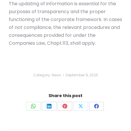
The updating of information is essential for the
purposes of transparency and the proper
functioning of the corporate framework. In cases
of not compliance, the relevant procedures and
consequences provided for under the
Companies Law, Chapt.113, shall apply.
Category:
News
September 9, 2025
Share this post
Share
Share
Share
Share
Share
on
on
on
on
on
WhatsApp
LinkedIn
Pinterest
X
Facebook